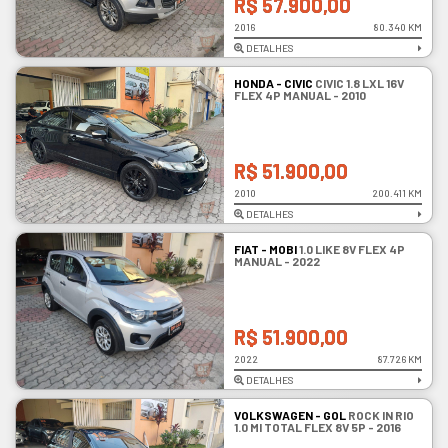
R$ 57.900,00
2016
80.340 KM
DETALHES
HONDA - CIVIC
CIVIC 1.8 LXL 16V
FLEX 4P MANUAL - 2010
R$ 51.900,00
2010
200.411 KM
DETALHES
FIAT - MOBI
1.0 LIKE 8V FLEX 4P
MANUAL - 2022
R$ 51.900,00
2022
87.726 KM
DETALHES
VOLKSWAGEN - GOL
ROCK IN RIO
1.0 MI TOTAL FLEX 8V 5P - 2016