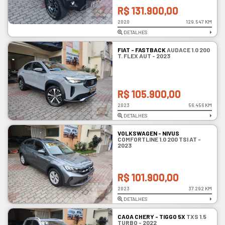
R$ 131.900,00
2020
129.547 KM
DETALHES
FIAT - FASTBACK
AUDACE 1.0 200
T. FLEX AUT - 2023
R$ 105.900,00
2023
56.456 KM
DETALHES
VOLKSWAGEN - NIVUS
COMFORTLINE 1.0 200 TSI AT -
2023
R$ 101.900,00
2023
37.292 KM
DETALHES
CAOA CHERY - TIGGO 5X
TXS 1.5
TURBO - 2022