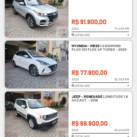
R$ 91.900,00
2022
74.045 KM
DETALHES
HYUNDAI - HB20
1.0 DIAMOND
PLUS 12V FLEX 4P TURBO - 2020
R$ 77.900,00
2020
62.359 KM
DETALHES
JEEP - RENEGADE
LONGITUDE 1.8
4X2 AUT. - 2016
R$ 69.900,00
2016
85.046 KM
DETALHES