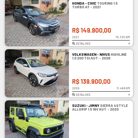
HONDA - CIVIC
TOURING 1.5
TURBO AT - 2021
R$ 149.900,00
2021
75.725 KM
DETALHES
VOLKSWAGEN - NIVUS
HIGHLINE
1.0 200 TSI AUT. - 2026
R$ 139.900,00
2026
11.496 KM
DETALHES
SUZUKI - JIMNY
SIERRA 4STYLE
ALLGRIP 1.5 16V AUT. - 2020