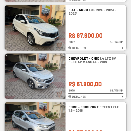
FIAT - ARGO
1.0 DRIVE - 2023 -
2023
R$ 67.900,00
2023
45.183 KM
DETALHES
CHEVROLET - ONIX
1.4 LTZ 8V
FLEX 4P MANUAL - 2019
R$ 61.900,00
2019
98.159 KM
DETALHES
FORD - ECOSPORT
FREESTYLE
1.6 - 2016